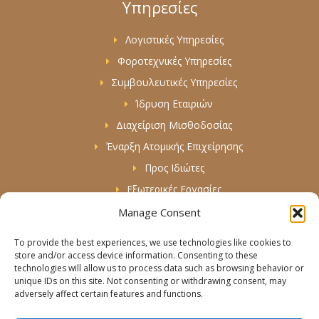
Υπηρεσίες
o
r
k
a
-
m
f
Λογιστικές Υπηρεσίες
Φοροτεχνικές Υπηρεσίες
Συμβουλευτικές Υπηρεσίες
Ίδρυση Εταιριών
Διαχείριση Μισθοδοσίας
Έναρξη Ατομικής Επιχείρησης
Προς Ιδιώτες
Εξωτερικές Εργασίες
Manage Consent
Πληροφορίες & Βοήθεια
To provide the best experiences, we use technologies like cookies to
Όροι Χρήσης
store and/or access device information. Consenting to these
technologies will allow us to process data such as browsing behavior or
Πολιτική Απορρήτου & Cookies
unique IDs on this site. Not consenting or withdrawing consent, may
adversely affect certain features and functions.
Sitemap
Επικοινωνία