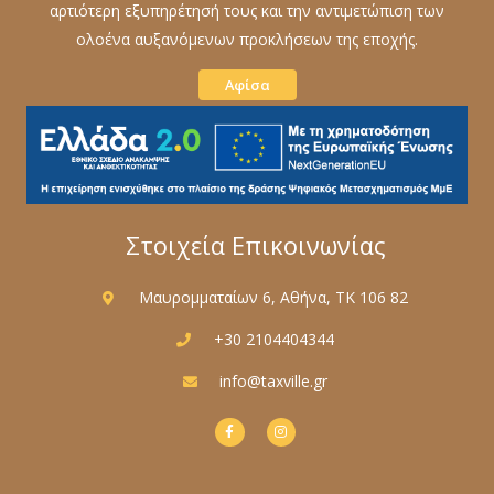
αρτιότερη εξυπηρέτησή τους και την αντιμετώπιση των
ολοένα αυξανόμενων προκλήσεων της εποχής.
Αφίσα
Στοιχεία Επικοινωνίας
Μαυρομματαίων 6, Αθήνα, ΤΚ 106 82
+30 2104404344
info@taxville.gr
F
I
a
n
c
s
e
t
b
a
o
g