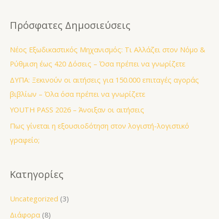
e
a
Πρόσφατες Δημοσιεύσεις
r
c
Νέος Εξωδικαστικός Μηχανισμός: Τι Αλλάζει στον Νόμο &
h
Ρύθμιση έως 420 Δόσεις – Όσα πρέπει να γνωρίζετε
f
ΔΥΠΑ: Ξεκινούν οι αιτήσεις για 150.000 επιταγές αγοράς
o
βιβλίων – Όλα όσα πρέπει να γνωρίζετε
r
YOUTH PASS 2026 – Άνοιξαν οι αιτήσεις
:
Πως γίνεται η εξουσιοδότηση στον λογιστή-λογιστικό
γραφείο;
Κατηγορίες
Uncategorized
(3)
Διάφορα
(8)