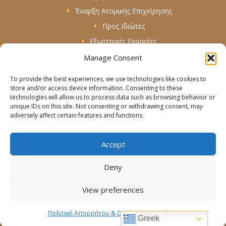
Έναρξη Ατομικής Επιχείρησης
Προς Ιδιώτες
Εξωτερικές Εργασίες
Manage Consent
Πληροφορίες & Βοήθεια
To provide the best experiences, we use technologies like cookies to
Όροι Χρήσης
store and/or access device information. Consenting to these
technologies will allow us to process data such as browsing behavior or
Πολιτική Απορρήτου & Cookies
unique IDs on this site. Not consenting or withdrawing consent, may
adversely affect certain features and functions.
Sitemap
Επικοινωνία
Accept
Deny
Copyright © 2026 TaxVille
View preferences
Developed & Designed by
Taxville
Πολιτική Απορρήτου & Cookies
Όροι Χρήσης
Greek