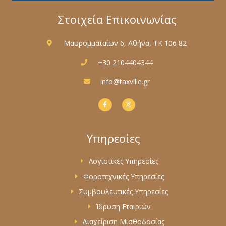
Στοιχεία Επικοινωνίας
Μαυρομματαίων 6, Αθήνα, ΤΚ 106 82
+30 2104404344
info@taxville.gr
F
I
a
n
c
s
e
t
b
a
o
g
Υπηρεσίες
o
r
k
a
-
m
f
Λογιστικές Υπηρεσίες
Φοροτεχνικές Υπηρεσίες
Συμβουλευτικές Υπηρεσίες
Ίδρυση Εταιριών
Διαχείριση Μισθοδοσίας