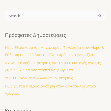
S
e
a
Πρόσφατες Δημοσιεύσεις
r
c
Νέος Εξωδικαστικός Μηχανισμός: Τι Αλλάζει στον Νόμο &
h
Ρύθμιση έως 420 Δόσεις – Όσα πρέπει να γνωρίζετε
f
ΔΥΠΑ: Ξεκινούν οι αιτήσεις για 150.000 επιταγές αγοράς
o
βιβλίων – Όλα όσα πρέπει να γνωρίζετε
r
YOUTH PASS 2026 – Άνοιξαν οι αιτήσεις
:
Πως γίνεται η εξουσιοδότηση στον λογιστή-λογιστικό
γραφείο;
Κατηγορίες