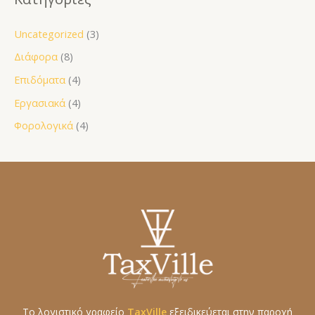
Uncategorized
(3)
Διάφορα
(8)
Επιδόματα
(4)
Εργασιακά
(4)
Φορολογικά
(4)
Το λογιστικό γραφείο
TaxVille
εξειδικεύεται στην παροχή