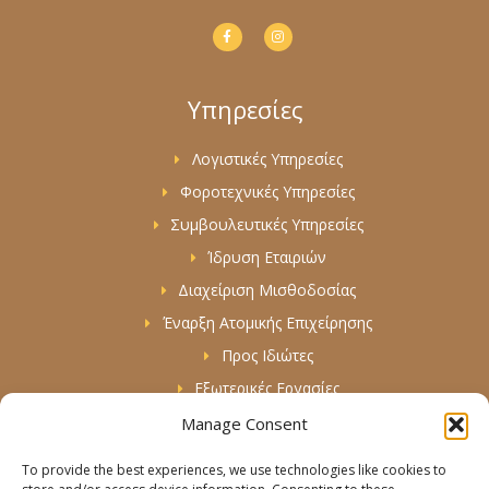
F
I
a
n
c
s
e
t
b
a
o
g
Υπηρεσίες
o
r
k
a
-
m
f
Λογιστικές Υπηρεσίες
Φοροτεχνικές Υπηρεσίες
Συμβουλευτικές Υπηρεσίες
Ίδρυση Εταιριών
Διαχείριση Μισθοδοσίας
Έναρξη Ατομικής Επιχείρησης
Προς Ιδιώτες
Εξωτερικές Εργασίες
Manage Consent
Πληροφορίες & Βοήθεια
To provide the best experiences, we use technologies like cookies to
Όροι Χρήσης